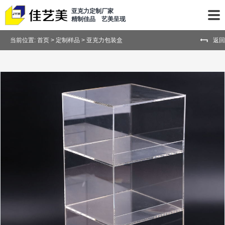
亚克力定制厂家
精制佳品 艺美呈现
当前位置:
首页
>
定制样品
>
亚克力包装盒
返回