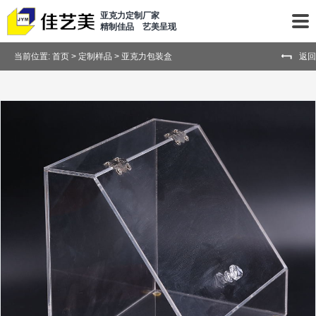
亚克力定制厂家
精制佳品 艺美呈现
当前位置:
首页
>
定制样品
>
亚克力包装盒
返回