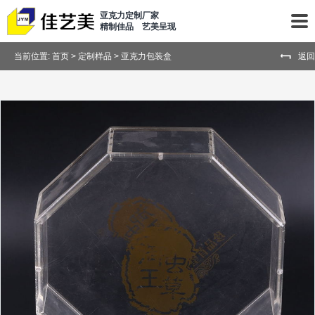
亚克力定制厂家
精制佳品 艺美呈现
当前位置:
首页
>
定制样品
>
亚克力包装盒
返回